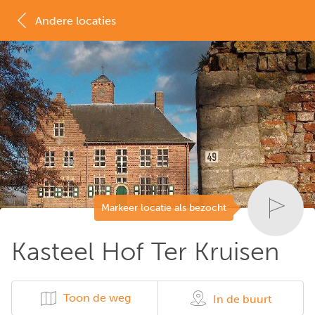
Andere locaties
MAP
LIJST
Markeer locatie als bezocht
Kasteel Hof Ter Kruisen
Toon de weg
In de buurt