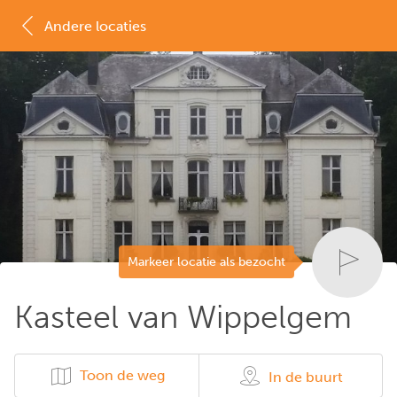
Andere locaties
MAP
LIJST
Markeer locatie als bezocht
Kasteel van Wippelgem
Toon de weg
In de buurt