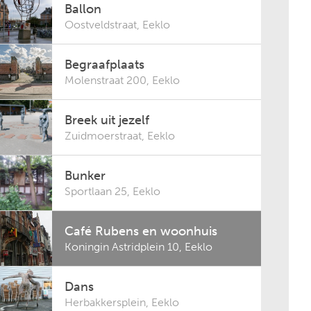
Ballon
Oostveldstraat
,
Eeklo
Begraafplaats
Molenstraat 200
,
Eeklo
Breek uit jezelf
Zuidmoerstraat
,
Eeklo
Bunker
Sportlaan 25
,
Eeklo
Café Rubens en woonhuis
Koningin Astridplein 10
,
Eeklo
Dans
Herbakkersplein
,
Eeklo