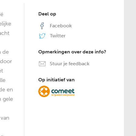
fé
Deel op
lijke
Facebook
acht
Twitter
n de
Opmerkingen over deze info?
 door
Stuur je feedback
et
lle
Op initiatief van
de en
n gele
 van