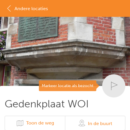
Andere locaties
MAP
LIJST
Markeer locatie als bezocht
Gedenkplaat WOI
Toon de weg
In de buurt