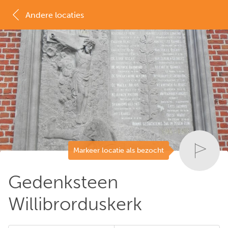
Andere locaties
MAP
LIJST
Markeer locatie als bezocht
Gedenksteen
Willibrorduskerk