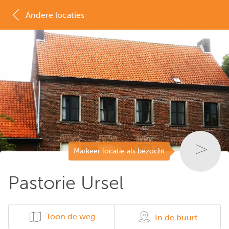
Andere locaties
MAP
LIJST
Markeer locatie als bezocht
Pastorie Ursel
Toon de weg
In de buurt