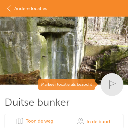
Andere locaties
MAP
LIJST
Markeer locatie als bezocht
Duitse bunker
Toon de weg
In de buurt