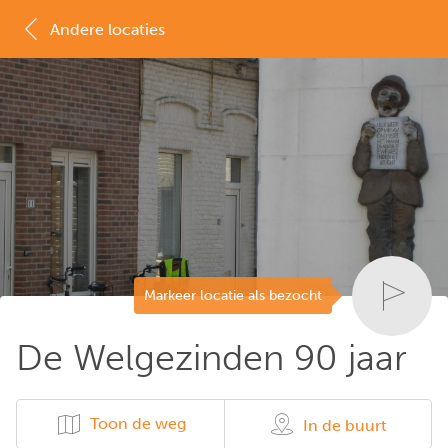
Andere locaties
MAP
LIJST
Markeer locatie als bezocht
De Welgezinden 90 jaar
Toon de weg
In de buurt