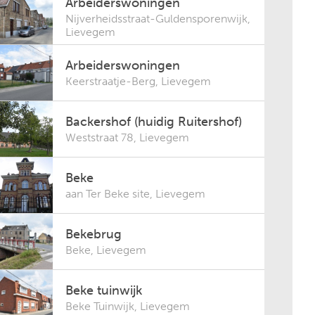
Arbeiderswoningen
Nijverheidsstraat-Guldensporenwijk
,
Lievegem
Arbeiderswoningen
Keerstraatje-Berg
,
Lievegem
Backershof (huidig Ruitershof)
Weststraat 78
,
Lievegem
Beke
aan Ter Beke site
,
Lievegem
Bekebrug
Beke
,
Lievegem
Beke tuinwijk
Beke Tuinwijk
,
Lievegem