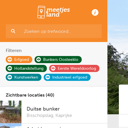
Filteren
Erfgoed
Bunkers Oosteeklo
Hollandstellung
Eerste Wereldoorlog
Kunstwerken
Industrieel erfgoed
Zichtbare locaties (40)
Duitse bunker
Bisschopslag
,
Kaprijke