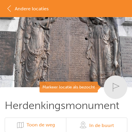
Andere locaties
MAP
LIJST
Markeer locatie als bezocht
Herdenkingsmonument
Toon de weg
In de buurt