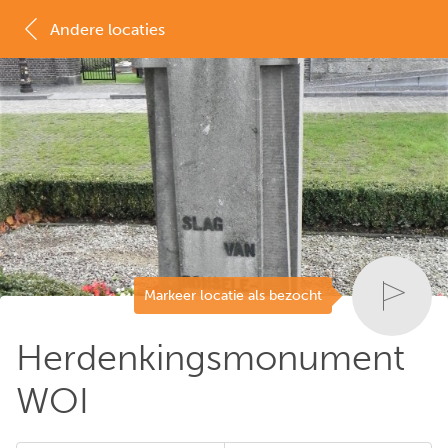
Andere locaties
MAP
LIJST
Markeer locatie als bezocht
Herdenkingsmonument
WOI