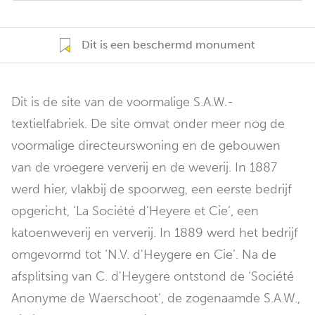
Dit is een beschermd monument
Dit is de site van de voormalige S.A.W.-
textielfabriek. De site omvat onder meer nog de
voormalige directeurswoning en de gebouwen
van de vroegere ververij en de weverij. In 1887
werd hier, vlakbij de spoorweg, een eerste bedrijf
opgericht, ‘La Société d’Heyere et Cie’, een
katoenweverij en ververij. In 1889 werd het bedrijf
omgevormd tot ‘N.V. d'Heygere en Cie’. Na de
afsplitsing van C. d'Heygere ontstond de ‘Société
Anonyme de Waerschoot’, de zogenaamde S.A.W.,