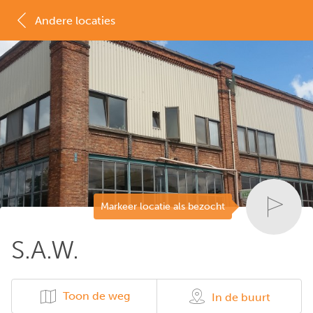
Andere locaties
MAP
LIJST
Markeer locatie als bezocht
S.A.W.
Toon de weg
In de buurt