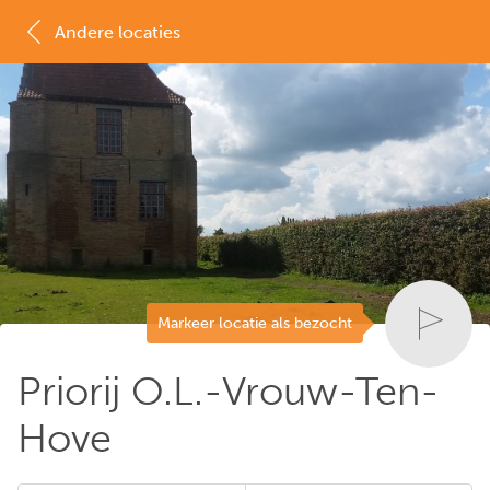
Andere locaties
MAP
LIJST
Markeer locatie als bezocht
Priorij O.L.-Vrouw-Ten-
Hove