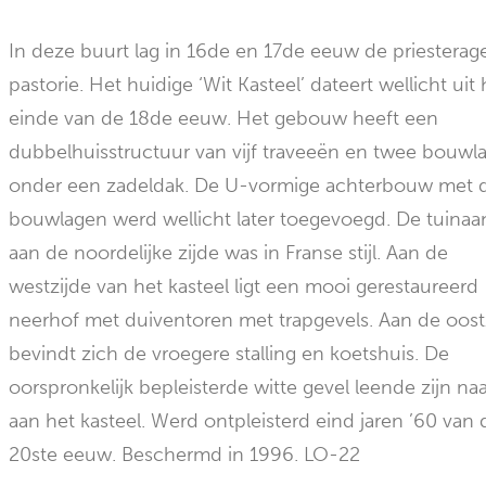
In deze buurt lag in 16de en 17de eeuw de priesterag
pastorie. Het huidige ‘Wit Kasteel’ dateert wellicht uit 
einde van de 18de eeuw. Het gebouw heeft een
dubbelhuisstructuur van vijf traveeën en twee bouwl
onder een zadeldak. De U-vormige achterbouw met d
bouwlagen werd wellicht later toegevoegd. De tuinaa
aan de noordelijke zijde was in Franse stijl. Aan de
westzijde van het kasteel ligt een mooi gerestaureerd
neerhof met duiventoren met trapgevels. Aan de oost
bevindt zich de vroegere stalling en koetshuis. De
oorspronkelijk bepleisterde witte gevel leende zijn n
aan het kasteel. Werd ontpleisterd eind jaren ’60 van 
20ste eeuw. Beschermd in 1996. LO-22