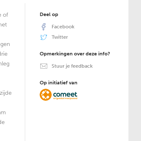
e of
Deel op
het
Facebook
Twitter
agen
rie
Opmerkingen over deze info?
nleg
Stuur je feedback
Op initiatief van
zijde
aam
de