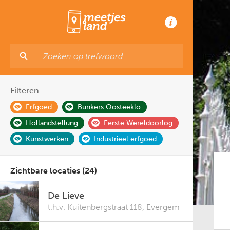
Filteren
Erfgoed
Bunkers Oosteeklo
Hollandstellung
Eerste Wereldoorlog
Kunstwerken
Industrieel erfgoed
Zichtbare locaties (24)
De Lieve
t.h.v. Kuitenbergstraat 118
,
Evergem