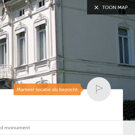
TOON MAP
TOON:
Alle gemeenten
Markeer locatie als bezocht
rmd monument