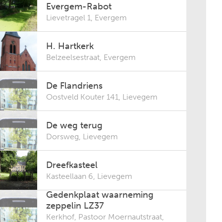
Evergem-Rabot
Lievetragel 1
,
Evergem
H. Hartkerk
Belzeelsestraat
,
Evergem
De Flandriens
Oostveld Kouter 141
,
Lievegem
De weg terug
Dorsweg
,
Lievegem
Dreefkasteel
Kasteellaan 6
,
Lievegem
Gedenkplaat waarneming
zeppelin LZ37
Kerkhof, Pastoor Moernautstraat
,